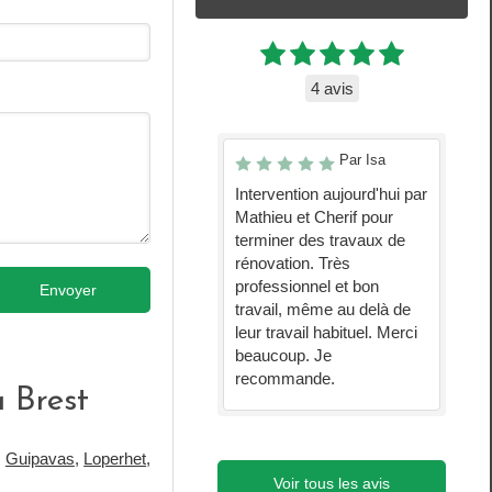
4 avis
Par Isa
Intervention aujourd'hui par
Mathieu et Cherif pour
terminer des travaux de
rénovation. Très
professionnel et bon
Envoyer
travail, même au delà de
leur travail habituel. Merci
beaucoup. Je
recommande.
à Brest
,
Guipavas
,
Loperhet
,
Voir tous les avis