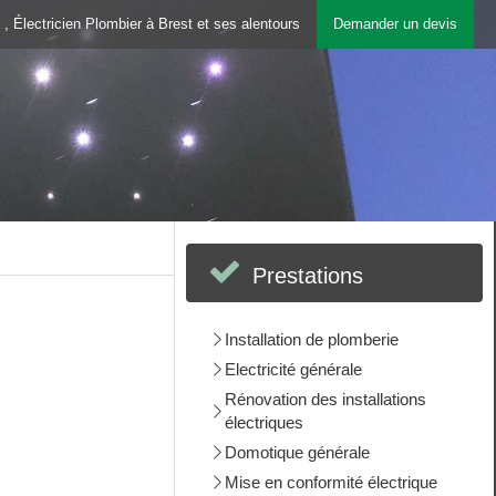
 , Électricien Plombier à Brest et ses alentours
Demander un devis
Prestations
Installation de plomberie
Electricité générale
Rénovation des installations
électriques
Domotique générale
Mise en conformité électrique