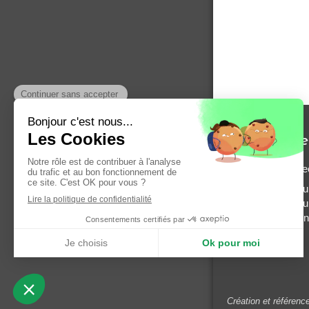
Entreprise
© Entreprise Éle
Disponible auto
Plougastel-Daou
Plabennec, Lesne
Création et référenc