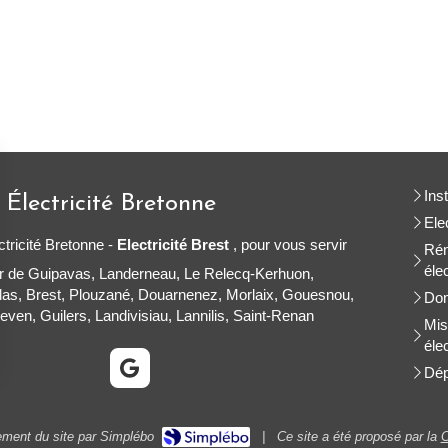
Ins
 Électricité Bretonne
Ele
ctricité Bretonne -
Electricité Brest
, pour vous servir
Rén
éle
ur de Guipavas, Landerneau, Le Relecq-Kerhuon,
las, Brest, Plouzané, Douarnenez, Morlaix, Gouesnou,
Dom
ven, Guilers, Landivisiau, Lannilis, Saint-Renan
Mis
éle
Dép
|
Ce site a été proposé par la
ement du site par Simplébo