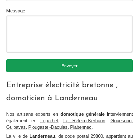
Message
Envoyer
Entreprise électricité bretonne ,
domoticien à Landerneau
Nos artisans experts en
domotique générale
interviennent
également en
Loperhet
,
Le Relecq-Kerhuon
,
Gouesnou
,
Guipavas
,
Plougastel-Daoulas
,
Plabennec
.
La ville de
Landerneau
, de code postal 29800, appartient au