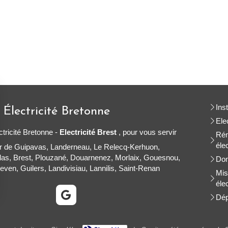
Ins
 Électricité Bretonne
Ele
ctricité Bretonne -
Electricité Brest
, pour vous servir
Rén
éle
ur de Guipavas, Landerneau, Le Relecq-Kerhuon,
las, Brest, Plouzané, Douarnenez, Morlaix, Gouesnou,
Dom
ven, Guilers, Landivisiau, Lannilis, Saint-Renan
Mis
éle
Dép