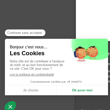
Entreprise
© Entreprise Éle
Disponible auto
Plougastel-Daou
Plabennec, Lesne