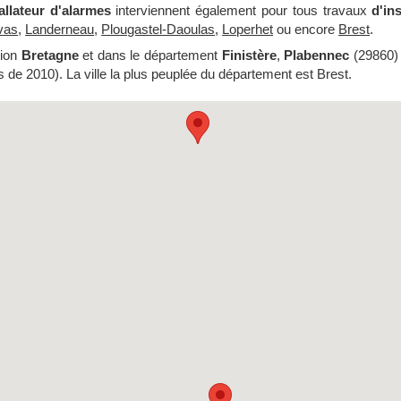
allateur d'alarmes
interviennent également pour tous travaux
d'ins
vas
,
Landerneau
,
Plougastel-Daoulas
,
Loperhet
ou encore
Brest
.
gion
Bretagne
et dans le département
Finistère
,
Plabennec
(29860) 
 de 2010). La ville la plus peuplée du département est Brest.