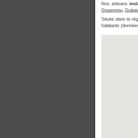
Nos artisans
inst
Gouesnou
,
Guipa
Située dans la ré
habitants (données